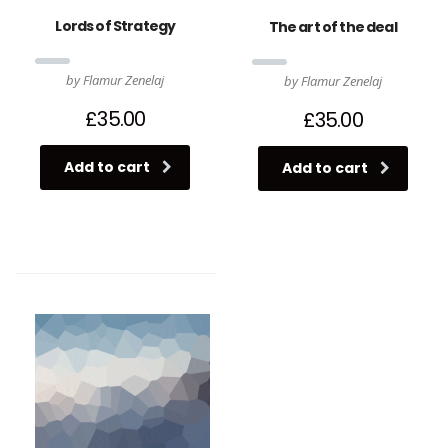
Lords of Strategy
The art of the deal
by Flamur Zenelaj
by Flamur Zenelaj
£
35.00
£
35.00
Add to cart
Add to cart