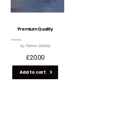
Premium Quality
by Flamur Zenelaj
£
20.00
Add to cart